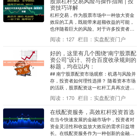
股票杠杆交易风险与操作指南 | 投
资技巧详解
杠杆交易，作为股票市场中一种放大资金
效应的工具，既能带来超额收益的可能，
也伴随着巨大的风险。对于许多投资者而
言，杠杆交易如同一把双刃剑，使用得当
阅读：
127
栏目：
实盘配资门户
可加速财富积累股....
好的，这里有几个围绕“南宁股票配
资公司”设计、符合百度收录规则的
标题，均在以内：
## 南宁股票配资市场观察：机遇与风险并
存，投资者如何理性选择？ 随着资本市场
的活跃，股票配资这一杠杆工具再次进入
大众视野。在广西首府南宁，股票配资服
阅读：
170
栏目：
实盘配资门户
务也吸引了....
在线配资服务，高效杠杆投资首选
在当今快速发展的金融市场中，投资者对
资金灵活性和收益放大效应的需求日益增
长。在线配资服务作为一种创新的金融工
具，正逐渐成为高效杠杆投资的首选方