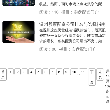
收益。然而，面对市场上鱼龙混杂的配资
平台，如何选择一家**正规安全**、**可查
阅读：
116
栏目：
实盘配资门户
可验**的....
温州股票配资公司排名与选择指南
在温州这座民营经济活跃的城市，股票配
资市场一直备受投资者关注。随着市场需
求的增长，各类配资公司层出不穷，如何
从众多机构中筛选出正规、可靠的合作
阅读：
86
栏目：
实盘配资门户
方，成为投资者面临....
共
首
1
2
3
4
5
6
7
8
9
10
11
下
末
14
页
一
页
页
页
16
条
记
录