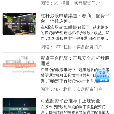
阅读：
69
栏目：
实盘配资门户
案。通过合理的杠杆....
杠杆炒股申请渠道：券商、配资平
台、信托通道。
在A股市场波动加剧的背景下，越来越多
的投资者希望通过杠杆炒股放大收益。然
而，杠杆炒股并非“一键开通”那么简单，
不同的申请渠道对应着不同的门槛、成本
阅读：
127
栏目：
实盘配资门户
和风险。本文将....
配资平台配资：正规安全杠杆炒股
通道
在当今的股票市场中，越来越多的投资者
希望通过杠杆工具放大收益荆门股票配
资，而配资平台配资作为一种常见的杠杆
炒股方式，正受到广泛关注。然而，面对
阅读：
167
栏目：
实盘配资门户
市场上众多的配资选....
可查配资平台推荐｜正规安全
在股市行情波动加剧的当下实盘配资门
户，越来越多的投资者希望通过配资放大