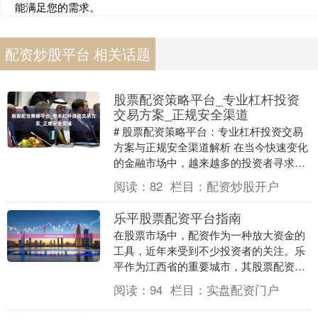
能满足您的需求。
配资炒股平台 相关话题
股票配资策略平台_专业杠杆投资
交易方案_正规安全渠道
# 股票配资策略平台：专业杠杆投资交易
方案与正规安全渠道解析 在当今快速变化
的金融市场中，越来越多的投资者寻求通
过杠杆工具放大收益。股票配资策略平台
阅读：
82
栏目：
配资炒股开户
应运而生，为....
乐平股票配资平台指南
在股票市场中，配资作为一种放大资金的
工具，近年来受到不少投资者的关注。乐
平作为江西省的重要城市，其股票配资市
场也逐渐活跃。然而，面对众多平台，投
阅读：
94
栏目：
实盘配资门户
资者如何选择正规....