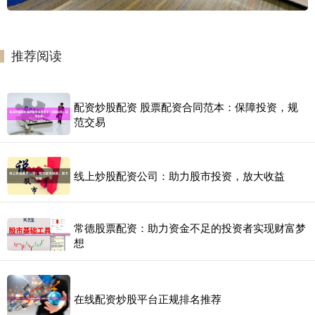
推荐阅读
配资炒股配资 股票配资合同范本：保障投资，规
范交易
线上炒股配资公司：助力股市投资，放大收益
常德股票配资：助力资金不足的投资者实现财富梦
想
在线配资炒股平台正规排名推荐